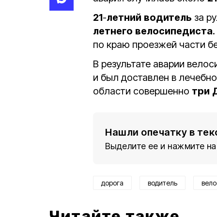
21
-
летний
водитель
за р
летнего
велосипедиста
по краю проезжей части б
В результате аварии вело
и был доставлен в лечебно
области совершенно
три
Нашли опечатку в тек
Выделите ее и нажмите на
дорога
водитель
вело
Читайте также