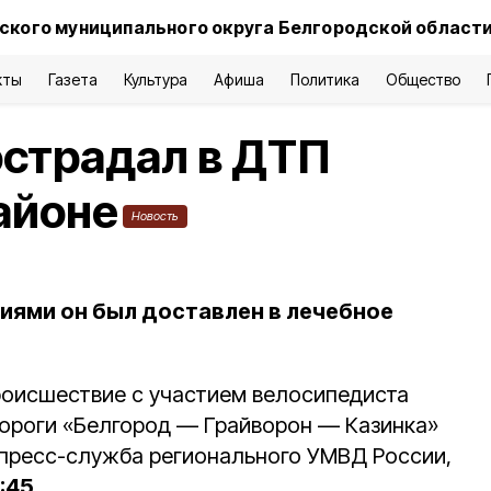
ского муниципального округа Белгородской област
кты
Газета
Культура
Афиша
Политика
Общество
острадал в ДТП
айоне
Новость
ями он был доставлен в лечебное
оисшествие с участием велосипедиста
ороги «Белгород — Грайворон — Казинка»
 пресс-служба регионального УМВД России,
1:45
.