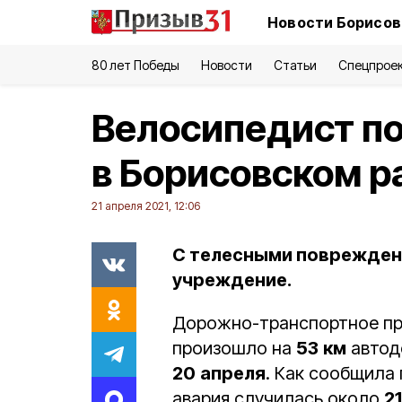
Новости Борисов
80 лет Победы
Новости
Статьи
Спецпрое
Велосипедист п
в Борисовском р
21 апреля 2021, 12:06
С телесными повреждени
учреждение.
Дорожно-транспортное пр
произошло на
53
км
автод
20
апреля
. Как сообщила
авария случилась около
2