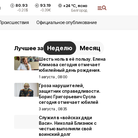
80.93
93.19
+
24
°С,
ясно
и
-0.20
$
-0.39
€
Белгород
Происшествия
Официальное опубликование
Неделю
Месяц
Лучшее за
Шесть ноль в её пользу. Елена
Климова сегодня отмечает
юбилейный день рождения.
1 августа , 08:00
Гроза нарушителей,
защитник справедливости.
Борис Григорьевич Сусла
сегодня отмечает юбилей
3 августа , 08:35
Служил в «войсках дяди
Васи». Николай Близнюк с
честью выполняли свой
воинский долг