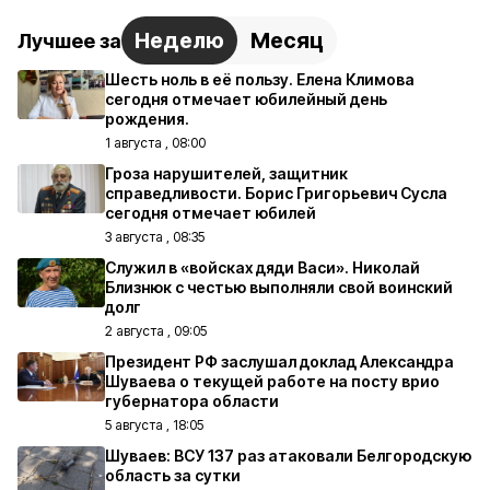
Неделю
Месяц
Лучшее за
Шесть ноль в её пользу. Елена Климова
сегодня отмечает юбилейный день
рождения.
1 августа , 08:00
Гроза нарушителей, защитник
справедливости. Борис Григорьевич Сусла
сегодня отмечает юбилей
3 августа , 08:35
Служил в «войсках дяди Васи». Николай
Близнюк с честью выполняли свой воинский
долг
2 августа , 09:05
Президент РФ заслушал доклад Александра
Шуваева о текущей работе на посту врио
губернатора области
5 августа , 18:05
Шуваев: ВСУ 137 раз атаковали Белгородскую
область за сутки