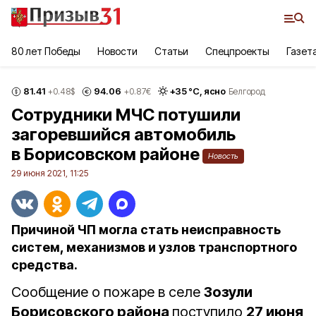
80 лет Победы
Новости
Статьи
Спецпроекты
Газет
81.41
94.06
+
35
°С,
ясно
+0.48
$
+0.87
€
Белгород
Сотрудники МЧС потушили
загоревшийся автомобиль
в Борисовском районе
Новость
29 июня 2021, 11:25
Причиной ЧП могла стать неисправность
систем, механизмов и узлов транспортного
средства.
Сообщение о пожаре в селе
Зозули
Борисовского района
поступило
27 июня