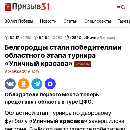
80 лет Победы
Новости
Статьи
Спецпроекты
Газет
82.17
94.84
+
25
°С,
облачно
+0.76
$
+0.78
€
Белгород
Белгородцы стали победителями
областного этапа турнира
«Уличный красава»
Новость
8 октября 2019, 12:19
Обладатели первого места теперь
представят область в туре ЦФО.
Областной этап турнира по дворовому
футболу
«Уличный красава»
завершилсяв
регионе. В нём приняли участие победители