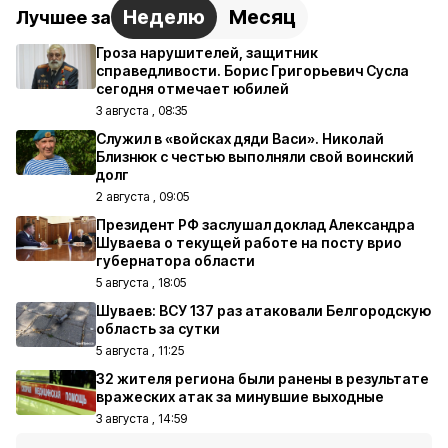
Неделю
Месяц
Лучшее за
Гроза нарушителей, защитник
справедливости. Борис Григорьевич Сусла
сегодня отмечает юбилей
3 августа , 08:35
Служил в «войсках дяди Васи». Николай
Близнюк с честью выполняли свой воинский
долг
2 августа , 09:05
Президент РФ заслушал доклад Александра
Шуваева о текущей работе на посту врио
губернатора области
5 августа , 18:05
Шуваев: ВСУ 137 раз атаковали Белгородскую
область за сутки
5 августа , 11:25
32 жителя региона были ранены в результате
вражеских атак за минувшие выходные
3 августа , 14:59