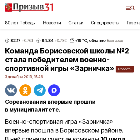
80 лет Победы
Новости
Статьи
Спецпроекты
Газет
82.17
94.84
+
19
°С,
облачно
+0.76
$
+0.78
€
Белгород
Команда Борисовской школы №2
стала победителем военно-
спортивной игры «Зарничка»
Новость
3 декабря 2019, 15:46
Соревнования впервые прошли
в муниципалитете.
Военно-спортивная игра «Зарничка»
впервые прошла в Борисовском районе.
В ней приняли участие команды
10 школ
.