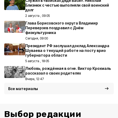
Служил в «войсках дяди Васи». Николай
Близнюк с честью выполняли свой воинский
долг
2 августа , 09:05
Глава Борисовского округа Владимир
Переверзев поздравил с Днём
физкультурника
Сегодня, 09:00
Президент РФ заслушал доклад Александра
Шуваева о текущей работе на посту врио
губернатора области
5 августа , 18:05
Любовь, рождённая в огне. Виктор Крохмаль
рассказал о своих родителях
Вчера, 12:47
Все материалы
Выбор редакции