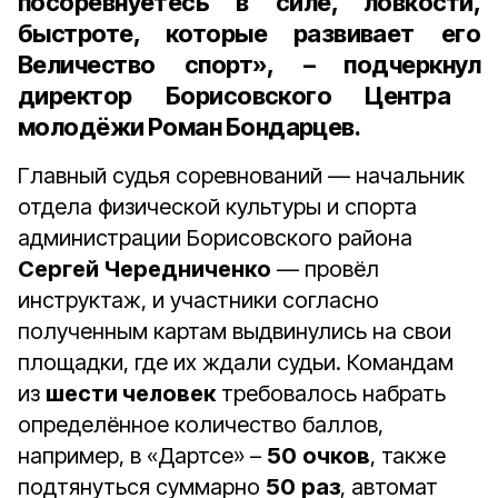
посоревнуетесь в силе, ловкости,
быстроте, которые развивает его
Величество спорт», – подчеркнул
директор Борисовского Центра
молодёжи Роман Бондарцев.
Главный судья соревнований — начальник
отдела физической культуры и спорта
администрации Борисовского района
Сергей Чередниченко
— провёл
инструктаж, и участники согласно
полученным картам выдвинулись на свои
площадки, где их ждали судьи. Командам
из
шести человек
требовалось набрать
определённое количество баллов,
например, в «Дартсе» –
50
очков
, также
подтянуться суммарно
50
раз
, автомат