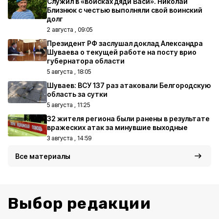
Служил в «войсках дяди Васи». Николай
Близнюк с честью выполняли свой воинский
долг
2 августа , 09:05
Президент РФ заслушал доклад Александра
Шуваева о текущей работе на посту врио
губернатора области
5 августа , 18:05
Шуваев: ВСУ 137 раз атаковали Белгородскую
область за сутки
5 августа , 11:25
32 жителя региона были ранены в результате
вражеских атак за минувшие выходные
3 августа , 14:59
Все материалы
Выбор редакции