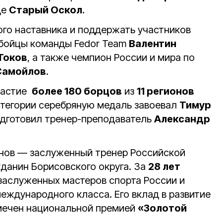
де
Старый Оскол
.
ого наставника и поддержать участников
 бойцы команды Fedor Team
Валентин
Токов
, а также чемпион России и мира по
Самойлов
.
частие
более 180 борцов
из
11 регионов
категории серебряную медаль завоевал
Тимур
одготовил тренер-преподаватель
Александр
нов — заслуженный тренер Российской
данин Борисовского округа. За
28 лет
заслуженных мастеров спорта России и
еждународного класса. Его вклад в развитие
тмечен национальной премией
«Золотой