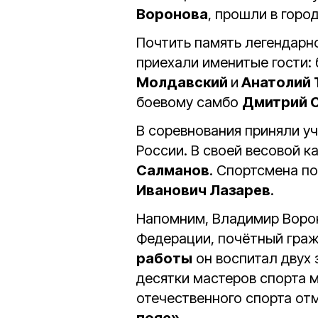
Воронова
, прошли в горо
Почтить память легендарн
приехали именитые гости:
Молдавский
и
Анатолий 
боевому самбо
Дмитрий 
В соревнования приняли у
России. В своей весовой 
Салманов
. Спортсмена п
Иванович Лазарев
.
Напомним, Владимир Воро
Федерации, почётный граж
работы
он воспитал двух 
десятки мастеров спорта м
отечественного спорта о