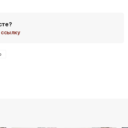
сте?
ссылку
о