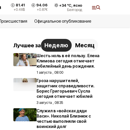
81.41
94.06
+
34
°С,
ясно
и
+0.48
$
+0.87
€
Белгород
Происшествия
Официальное опубликование
Неделю
Месяц
Лучшее за
Шесть ноль в её пользу. Елена
Климова сегодня отмечает
юбилейный день рождения.
1 августа , 08:00
Гроза нарушителей,
защитник справедливости.
Борис Григорьевич Сусла
сегодня отмечает юбилей
3 августа , 08:35
Служил в «войсках дяди
Васи». Николай Близнюк с
честью выполняли свой
воинский долг