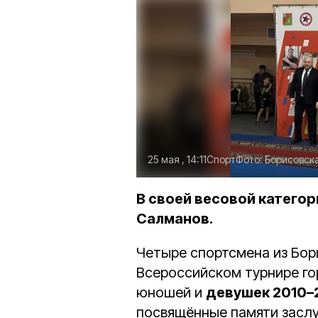
25 мая , 14:11
Спорт
Фото:
Борисовс
В своей весовой катего
Салманов.
Четыре спортсмена из Бори
Всероссийском турнире го
юношей и
девушек 2010–
посвящённые памяти засл