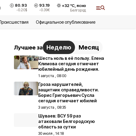
80.93
93.19
+
32
°С,
ясно
и
-0.20
$
-0.39
€
Белгород
Происшествия
Официальное опубликование
Неделю
Месяц
Лучшее за
Шесть ноль в её пользу. Елена
Климова сегодня отмечает
юбилейный день рождения.
1 августа , 08:00
Гроза нарушителей,
защитник справедливости.
Борис Григорьевич Сусла
сегодня отмечает юбилей
3 августа , 08:35
Шуваев: ВСУ 59 раз
атаковали Белгородскую
область за сутки
30 июля , 14:18