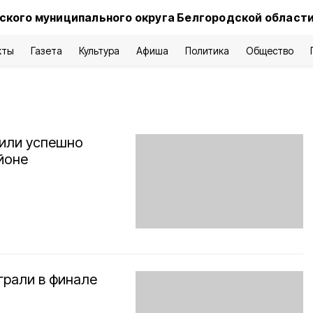
ского муниципального округа Белгородской област
кты
Газета
Культура
Афиша
Политика
Общество
пили успешно
йоне
грали в финале