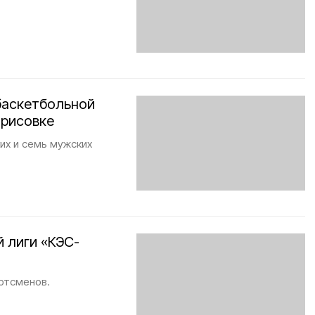
баскетбольной
орисовке
ких и семь мужских
 лиги «КЭС-
ортсменов.