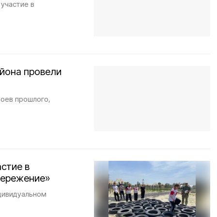
 участие в
йона провели
роев прошлого,
стие в
пережение»
ндивидуальном