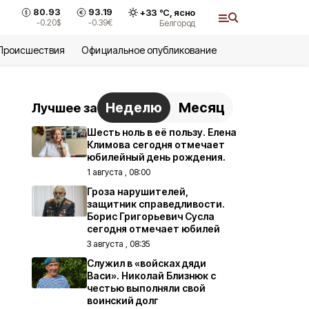
80.93
93.19
+
33
°С,
ясно
и
-0.20
$
-0.39
€
Белгород
Происшествия
Официальное опубликование
Неделю
Месяц
Лучшее за
Шесть ноль в её пользу. Елена
Климова сегодня отмечает
юбилейный день рождения.
1 августа , 08:00
Гроза нарушителей,
защитник справедливости.
Борис Григорьевич Сусла
сегодня отмечает юбилей
3 августа , 08:35
Служил в «войсках дяди
Васи». Николай Близнюк с
честью выполняли свой
воинский долг