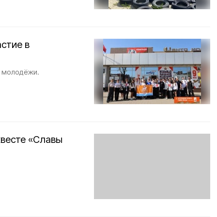
стие в
е молодёжи.
квесте «Славы