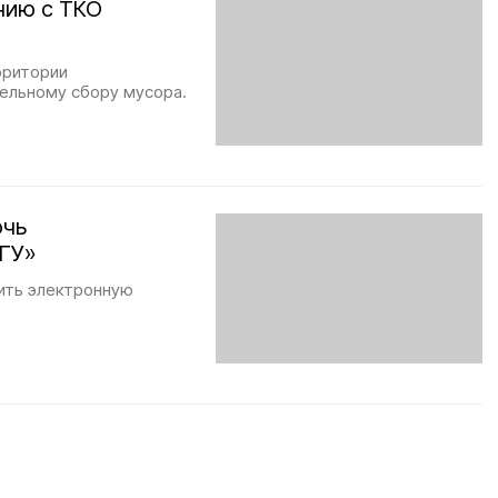
нию с ТКО
рритории
дельному сбору мусора.
очь
лГУ»
ить электронную