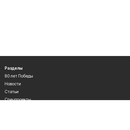
Разделы
80 лет Победы
Новости
Статьи
Спецпроекты
Экономика
Газета
Культура