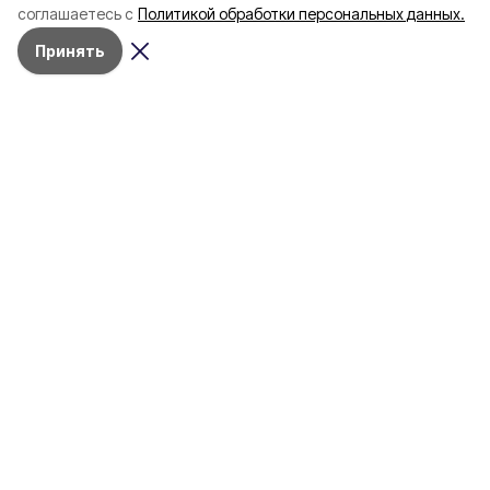
соглашаетесь с
Политикой обработки персональных данных.
Принять
Разделы
80 лет Победы
Новости
Статьи
Спецпроекты
Экономика
Газета
Культура
Афиша
Политика
Общество