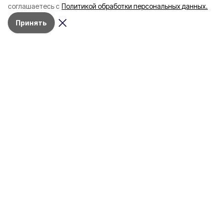
соглашаетесь с
Политикой обработки персональных данных.
Принять
Разделы
80 лет Победы
Новости
Статьи
Спецпроекты
Экономика
Газета
Культура
Афиша
Политика
Общество