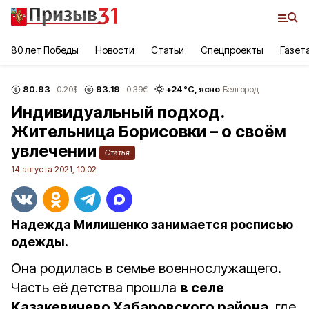
80 лет Победы
Новости
Статьи
Спецпроекты
Газет
80.93
93.19
+
24
°С,
ясно
-0.20
$
-0.39
€
Белгород
Индивидуальный подход.
Жительница Борисовки – о своём
увлечении
Статья
14 августа 2021, 10:02
Надежда Милишенко занимается росписью
одежды.
Она родилась в семье военнослужащего.
Часть её детства прошла
в селе
Казакевичево Хабаровского района
, где