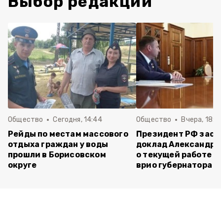
Выбор редакции
Общество
Сегодня, 14:44
Общество
Вчера, 18:0
Рейды по местам массового
Президент РФ зас
отдыха граждан у воды
доклад Александра
прошли в Борисовском
о текущей работе н
округе
врио губернатора 