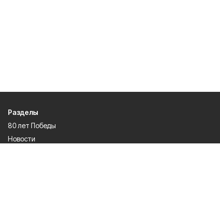
Разделы
80 лет Победы
Новости
Статьи
Спецпроекты
Экономика
Газета
Культура
Афиша