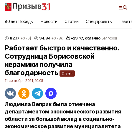
80 лет Победы
Новости
Статьи
Спецпроекты
Газет
82.17
94.84
+
29
°С,
облачно
+0.76
$
+0.78
€
Белгород
Работает быстро и качественно.
Сотрудница Борисовской
керамики получила
благодарность
Статья
11 сентября 2021, 10:05
Людмила Веприк была отмечена
департаментом экономического развития
области за большой вклад в социально-
экономическое развитие муниципалитета