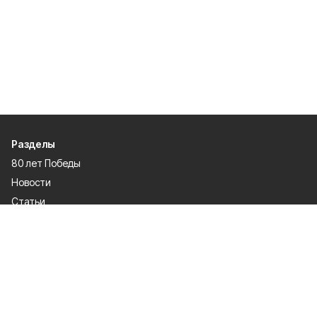
Разделы
80 лет Победы
Новости
Статьи
Спецпроекты
Экономика
Газета
Культура
Афиша
Политика