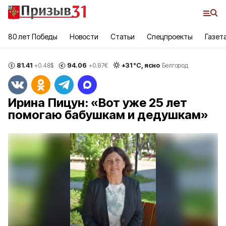
80 лет Победы
Новости
Статьи
Спецпроекты
Газет
81.41
94.06
+
31
°С,
ясно
+0.48
$
+0.87
€
Белгород
Ирина Пицун: «Вот уже 25 лет
помогаю бабушкам и дедушкам»