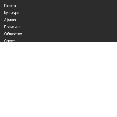
Газета
Культура
Афиша
Политика
Общество
Спорт
Происшествия
Официальное опубликование
О проекте
Об издании
Правила использования
Рекламодатели
Политика конфиденциальности
Мы в соцсетях