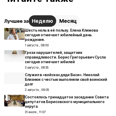
Неделю
Месяц
Лучшее за
Шесть ноль в её пользу. Елена Климова
сегодня отмечает юбилейный день
рождения.
1 августа , 08:00
Гроза нарушителей, защитник
справедливости. Борис Григорьевич Сусла
сегодня отмечает юбилей
3 августа , 08:35
Служил в «войсках дяди Васи». Николай
Близнюк с честью выполняли свой воинский
долг
2 августа , 09:05
Состоялось тринадцатое заседание Совета
депутатов Борисовского муниципального
округа
31 июля , 11:07