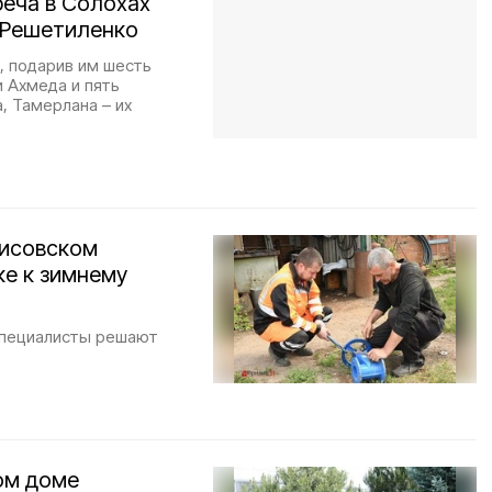
реча в Солохах
 Решетиленко
, подарив им шесть
и Ахмеда и пять
, Тамерлана – их
рисовском
ке к зимнему
специалисты решают
ом доме