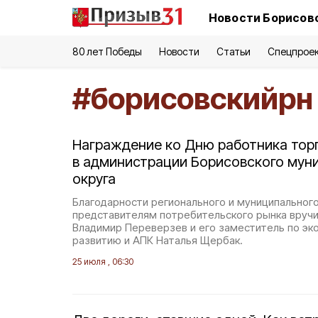
Новости Борисовс
80 лет Победы
Новости
Статьи
Спецпрое
#
борисовскийрн
Награждение ко Дню работника тор
в администрации Борисовского мун
округа
Благодарности регионального и муниципальног
представителям потребительского рынка вручил
Владимир Переверзев и его заместитель по э
развитию и АПК Наталья Щербак.
25 июля , 06:30