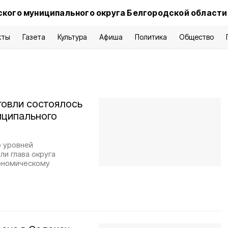
кого муниципального округа Белгородской области
кты
Газета
Культура
Афиша
Политика
Общество
говли состоялось
иципального
о уровней
и глава округа
кономическому