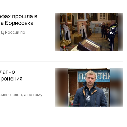
офах прошла в
ка Борисовка
ВД России по
латно
оронения
сивых слов, а потому