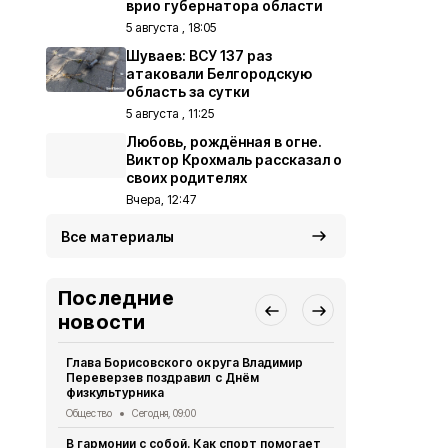
врио губернатора области
5 августа , 18:05
Шуваев: ВСУ 137 раз
атаковали Белгородскую
область за сутки
5 августа , 11:25
Любовь, рождённая в огне.
Виктор Крохмаль рассказал о
своих родителях
Вчера, 12:47
Все материалы
Последние
новости
Глава Борисовского округа Владимир
Любовь, ро
Переверзев поздравил с Днём
Крохмаль ра
физкультурника
80 лет Победы
Общество
Сегодня, 09:00
Волонтёров
В гармонии с собой. Как спорт помогает
отметили в