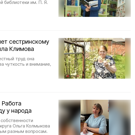
 библиотеки им. П. Я.
лет сестринскому
лла Климова
естный труд она
за чуткость и внимание,
 Работа
ду у народа
 собственности
круга Ольга Колмыкова
мым разным вопросам.