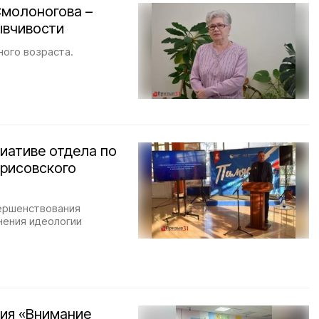
Смолоногова –
ывчивости
ного возраста.
иативе отдела по
рисовского
вершенствования
нения идеологии
ния «Внимание