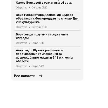
Олесе Волковой в различных сферах
Борисовско
Общество
Сегодня, 08:30
Общество
Вч
Врио губернатора Александр Шуваев
Белгородск
обратился к белгородцам по случаю Дня
зарегистри
физкультурника
губернато
Общество
Сегодня, 08:00
Политика
Вч
Борисовцы получили заслуженные
Белгородск
награды
регионов с
дипфейков
Общество
Вчера, 17:10
Общество
Вч
Александр Шуваев рассказал о
перечислении компенсаций за
Борисовцы 
повреждённые машины 543 жителям
освобожден
области
фашистских
Общество
Вчера, 14:15
Общество
Вч
Все новости