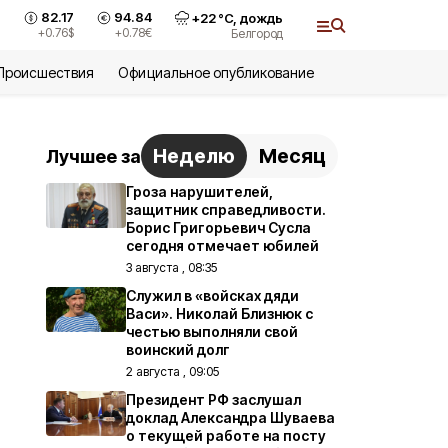
82.17
94.84
+
22
°С,
дождь
+0.76
$
+0.78
€
Белгород
Происшествия
Официальное опубликование
Неделю
Месяц
Лучшее за
Гроза нарушителей,
защитник справедливости.
Борис Григорьевич Сусла
сегодня отмечает юбилей
3 августа , 08:35
Служил в «войсках дяди
Васи». Николай Близнюк с
честью выполняли свой
воинский долг
2 августа , 09:05
Президент РФ заслушал
доклад Александра Шуваева
о текущей работе на посту