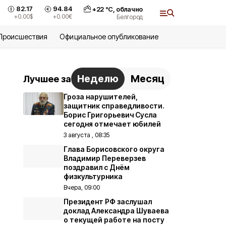
82.17
94.84
+
22
°С,
облачно
+0.00
$
+0.00
€
Белгород
Происшествия
Официальное опубликование
Неделю
Месяц
Лучшее за
Гроза нарушителей,
защитник справедливости.
Борис Григорьевич Сусла
сегодня отмечает юбилей
3 августа , 08:35
Глава Борисовского округа
Владимир Переверзев
поздравил с Днём
физкультурника
Вчера, 09:00
Президент РФ заслушал
доклад Александра Шуваева
о текущей работе на посту