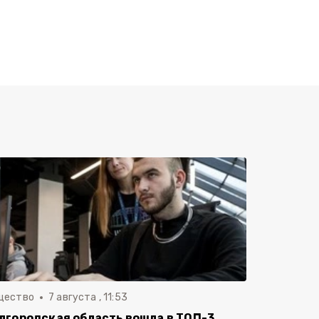
щество
7 августа , 11:53
лгородская область вошла в ТОП-3