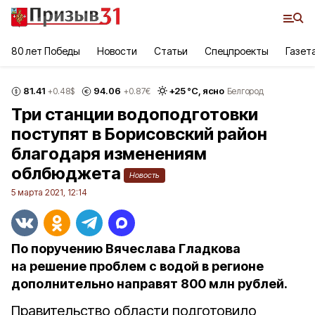
80 лет Победы
Новости
Статьи
Спецпроекты
Газет
81.41
94.06
+
25
°С,
ясно
+0.48
$
+0.87
€
Белгород
Три станции водоподготовки
поступят в Борисовский район
благодаря изменениям
облбюджета
Новость
5 марта 2021, 12:14
По поручению Вячеслава Гладкова
на решение проблем с водой в регионе
дополнительно направят 800 млн рублей.
Правительство области подготовило