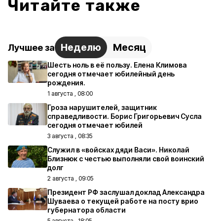
Читайте также
Неделю
Месяц
Лучшее за
Шесть ноль в её пользу. Елена Климова
сегодня отмечает юбилейный день
рождения.
1 августа , 08:00
Гроза нарушителей, защитник
справедливости. Борис Григорьевич Сусла
сегодня отмечает юбилей
3 августа , 08:35
Служил в «войсках дяди Васи». Николай
Близнюк с честью выполняли свой воинский
долг
2 августа , 09:05
Президент РФ заслушал доклад Александра
Шуваева о текущей работе на посту врио
губернатора области
5 августа , 18:05