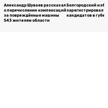
Александр Шуваев рассказал
Белгородский изб
о перечислении компенсаций
зарегистрировал п
за повреждённые машины
кандидатов в губе
543 жителям области