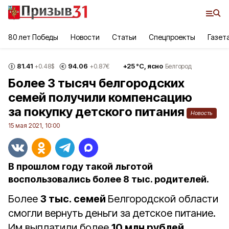
80 лет Победы
Новости
Статьи
Спецпроекты
Газет
81.41
94.06
+
25
°С,
ясно
+0.48
$
+0.87
€
Белгород
Более 3 тысяч белгородских
семей получили компенсацию
за покупку детского питания
Новость
15 мая 2021, 10:00
В прошлом году такой льготой
воспользовались более 8 тыс. родителей.
Более
3 тыс. семей
Белгородской области
смогли вернуть деньги за детское питание.
Им выплатили более
10 млн рублей,