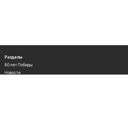
Разделы
80 лет Победы
Новости
Статьи
Спецпроекты
Экономика
Газета
Культура
Афиша
Политика