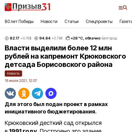
80 лет Победы
Новости
Статьи
Спецпроекты
Газет
82.17
94.84
+
28
°С,
облачно
+0.76
$
+0.78
€
Белгород
Власти выделили более 12 млн
рублей на капремонт Крюковского
детсада Борисовского района
Новость
16 июля 2021, 12:07
Для этого был подан проект в рамках
инициативного бюджетирования.
Крюковский десткий сад открылся
в
1991 году.
Построено это здание