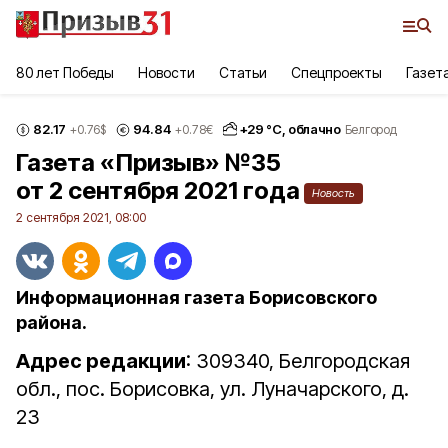
80 лет Победы
Новости
Статьи
Спецпроекты
Газет
82.17
94.84
+
29
°С,
облачно
+0.76
$
+0.78
€
Белгород
Газета «Призыв» №35
от 2 сентября 2021 года
Новость
2 сентября 2021, 08:00
Информационная газета Борисовского
района.
Адрес редакции
: 309340, Белгородская
обл., пос. Борисовка, ул. Луначарского, д.
23