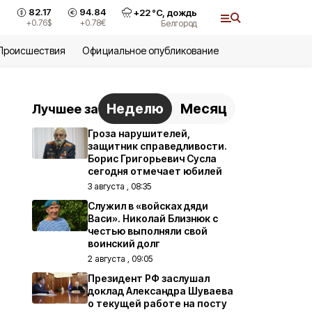
82.17
94.84
+
22
°С,
дождь
+0.76
$
+0.78
€
Белгород
Происшествия
Официальное опубликование
Неделю
Месяц
Лучшее за
Гроза нарушителей,
защитник справедливости.
Борис Григорьевич Сусла
сегодня отмечает юбилей
3 августа , 08:35
Служил в «войсках дяди
Васи». Николай Близнюк с
честью выполняли свой
воинский долг
2 августа , 09:05
Президент РФ заслушал
доклад Александра Шуваева
о текущей работе на посту