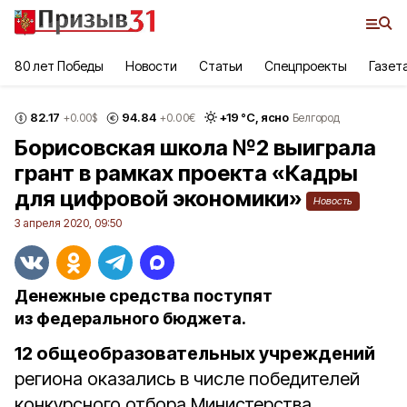
80 лет Победы
Новости
Статьи
Спецпроекты
Газет
82.17
94.84
+
19
°С,
ясно
+0.00
$
+0.00
€
Белгород
Борисовская школа №2 выиграла
грант в рамках проекта «Кадры
для цифровой экономики»
Новость
3 апреля 2020, 09:50
Денежные средства поступят
из федерального бюджета.
12 общеобразовательных учреждений
региона оказались в числе победителей
конкурсного отбора Министерства