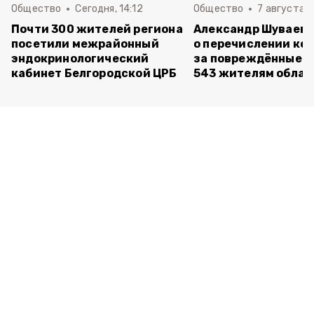
Общество
Сегодня, 14:12
Общество
7 августа , 
Почти 300 жителей региона
Александр Шуваев 
посетили межрайонный
о перечислении ко
эндокринологический
за повреждённые 
кабинет Белгородской ЦРБ
543 жителям облас