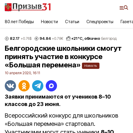
80 лет Победы
Новости
Статьи
Спецпроекты
Газет
82.17
94.84
+
21
°С,
облачно
+0.76
$
+0.78
€
Белгород
Белгородские школьники смогут
принять участие в конкурсе
«Большая перемена»
Новость
10 апреля 2020, 16:11
Заявки принимаются от учеников 8–10
классов до 23 июня.
Всероссийский конкурс для школьников
«Большая перемена» стартовал.
Участниками могут стать ученики
8–10