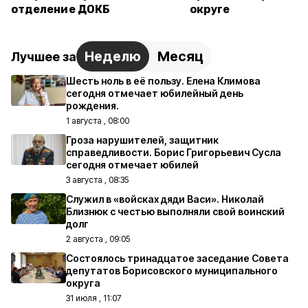
отделение ДОКБ
округе
Неделю
Месяц
Лучшее за
Шесть ноль в её пользу. Елена Климова
сегодня отмечает юбилейный день
рождения.
1 августа , 08:00
Гроза нарушителей, защитник
справедливости. Борис Григорьевич Сусла
сегодня отмечает юбилей
3 августа , 08:35
Служил в «войсках дяди Васи». Николай
Близнюк с честью выполняли свой воинский
долг
2 августа , 09:05
Состоялось тринадцатое заседание Совета
депутатов Борисовского муниципального
округа
31 июля , 11:07