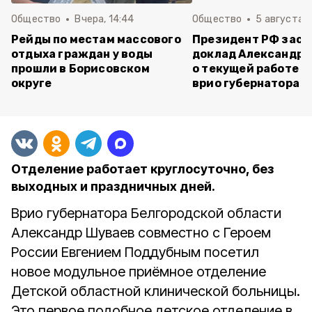
Общество
Вчера, 14:44
Общество
5 августа ,
Рейды по местам массового
Президент РФ зас
отдыха граждан у воды
доклад Александра
прошли в Борисовском
о текущей работе н
округе
врио губернатора 
Отделение работает круглосуточно, без
выходных и праздничных дней.
Врио губернатора Белгородской области
Александр Шуваев совместно с Героем
России Евгением Поддубным посетил
новое модульное приёмное отделение
Детской областной клинической больницы.
Это первое подобное детское отделение в