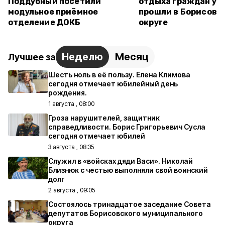
Поддубный посетили
отдыха граждан у 
модульное приёмное
прошли в Борисовс
отделение ДОКБ
округе
Неделю
Месяц
Лучшее за
Шесть ноль в её пользу. Елена Климова
сегодня отмечает юбилейный день
рождения.
1 августа , 08:00
Гроза нарушителей, защитник
справедливости. Борис Григорьевич Сусла
сегодня отмечает юбилей
3 августа , 08:35
Служил в «войсках дяди Васи». Николай
Близнюк с честью выполняли свой воинский
долг
2 августа , 09:05
Состоялось тринадцатое заседание Совета
депутатов Борисовского муниципального
округа