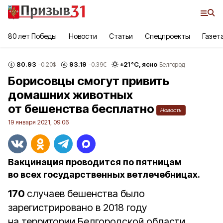
80 лет Победы
Новости
Статьи
Спецпроекты
Газет
80.93
93.19
+
21
°С,
ясно
-0.20
$
-0.39
€
Белгород
Борисовцы смогут привить
домашних животных
от бешенства бесплатно
Новость
19 января 2021, 09:06
Вакцинация проводится по пятницам
во всех государственных ветлечебницах.
170
случаев бешенства было
зарегистрировано в 2018 году
на территории Белгородской области,