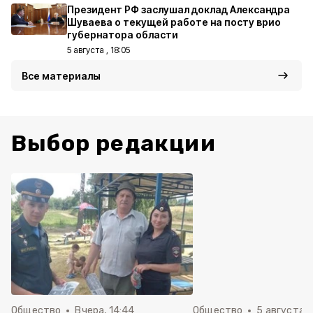
Президент РФ заслушал доклад Александра
Шуваева о текущей работе на посту врио
губернатора области
5 августа , 18:05
Все материалы
Выбор редакции
Общество
Вчера, 14:44
Общество
5 августа ,