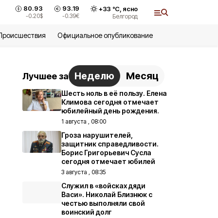
80.93
93.19
+
33
°С,
ясно
и
-0.20
$
-0.39
€
Белгород
Происшествия
Официальное опубликование
Неделю
Месяц
Лучшее за
Шесть ноль в её пользу. Елена
Климова сегодня отмечает
юбилейный день рождения.
1 августа , 08:00
Гроза нарушителей,
защитник справедливости.
Борис Григорьевич Сусла
сегодня отмечает юбилей
3 августа , 08:35
Служил в «войсках дяди
Васи». Николай Близнюк с
честью выполняли свой
воинский долг