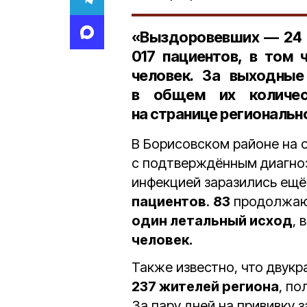
«Выздоровевших —
24
017 пациентов
, в том
человек
. За выходны
в общем их количе
на странице региональн
В Борисовском районе на 
с подтверждённым диагно
инфекцией заразились ещ
пациентов
.
83
продолжают
один летальный исход
, 
человек.
Также известно, что двук
237 жителей региона
, п
За пару дней на прививку 