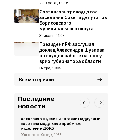
2 августа , 09:05
Состоялось тринадцатое
заседание Совета депутатов
Борисовского
муниципального округа
31 июля , 11:07
Президент РФ заслушал
доклад Александра Шуваева
о текущей работе на посту
врио губернатора области
Вчера, 18:05
Все материалы
Последние
новости
Александр Шуваев и Евгений Поддубный
Президент 
посетили модульное приёмное
Александра
отделение ДОКБ
на посту вр
Общество
Сегодня, 14:56
Общество
Вч