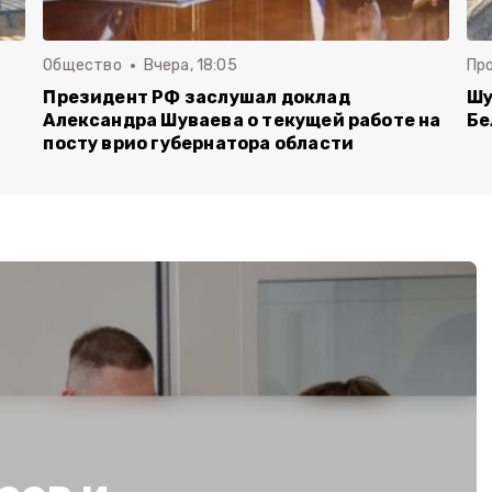
Общество
Вчера, 18:05
Пр
Президент РФ заслушал доклад
Шу
Александра Шуваева о текущей работе на
Бе
посту врио губернатора области