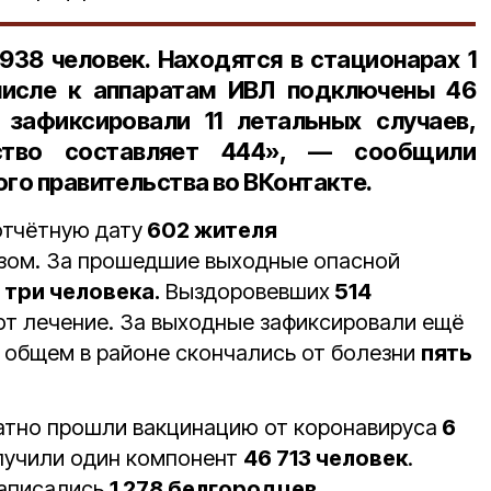
 938 человек
. Находятся в стационарах
1
 числе к аппаратам ИВЛ подключены
46
е зафиксировали
11 летальных случаев
,
ство составляет
444
», — сообщили
ого правительства во ВКонтакте.
отчётную дату
602 жителя
зом. За прошедшие выходные опасной
ё
три человека.
Выздоровевших
514
 лечение. За выходные зафиксировали ещё
в общем в районе скончались от болезни
пять
ратно прошли вакцинацию от коронавируса
6
олучили один компонент
46 713 человек
.
записались
1 278 белгородцев.