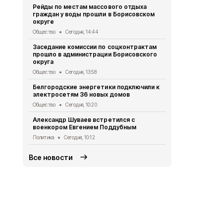
Рейды по местам массового отдыха
Александр Ш
граждан у воды прошли в Борисовском
из приграни
округе
Общество
Вч
Общество
Сегодня, 14:44
Белгородск
Заседание комиссии по соцконтрактам
362 медали
прошло в администрации Борисовского
Спорт
Вчера,
округа
Шуваев: ВСУ
Общество
Сегодня, 13:58
Белгородск
Белгородские энергетики подключили к
Происшествия
электросетям 36 новых домов
Профилакти
Общество
Сегодня, 10:20
«Безопасная
Александр Шуваев встретился с
стартовала
военкором Евгением Поддубным
Общество
Вч
Политика
Сегодня, 10:12
Все новости