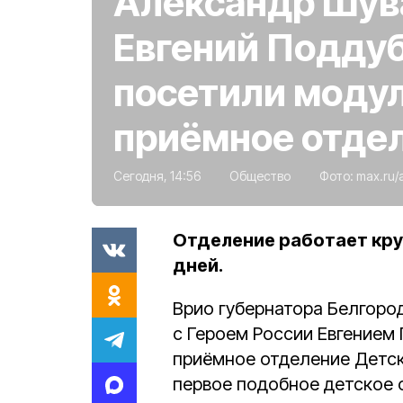
Александр Шув
Евгений Подду
посетили моду
приёмное отде
Сегодня, 14:56
Общество
Фото:
max.ru/
Отделение работает кру
дней.
Врио губернатора Белгоро
с Героем России Евгением
приёмное отделение Детск
первое подобное детское о