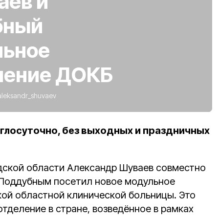
аев и
бный
льное
ление ДОКБ
aleksandr_shuvaev
глосуточно, без выходных и праздничных
дской области Александр Шуваев совместно
 Поддубным посетил новое модульное
ой областной клинической больницы. Это
тделение в стране, возведённое в рамках