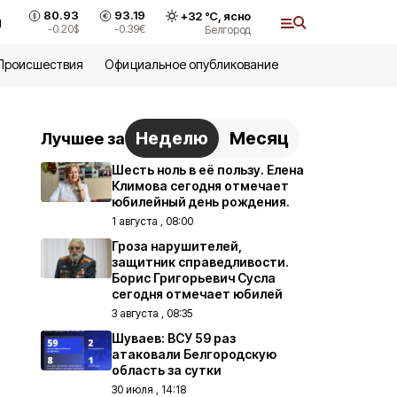
80.93
93.19
+
32
°С,
ясно
и
-0.20
$
-0.39
€
Белгород
Происшествия
Официальное опубликование
Неделю
Месяц
Лучшее за
Шесть ноль в её пользу. Елена
Климова сегодня отмечает
юбилейный день рождения.
1 августа , 08:00
Гроза нарушителей,
защитник справедливости.
Борис Григорьевич Сусла
сегодня отмечает юбилей
3 августа , 08:35
Шуваев: ВСУ 59 раз
атаковали Белгородскую
область за сутки
30 июля , 14:18