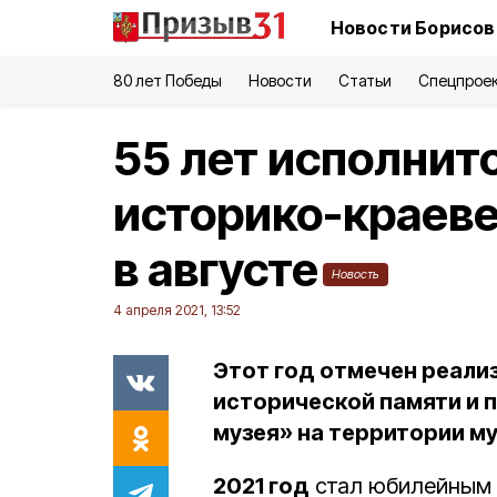
Новости Борисов
80 лет Победы
Новости
Статьи
Спецпрое
55 лет исполнит
историко-краев
в августе
Новость
4 апреля 2021, 13:52
Этот год отмечен реали
исторической памяти и 
музея» на территории му
2021 год
стал юбилейным 