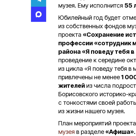
музея. Ему исполнится
55 
Юбилейный год будет отм
из собственных фондов муз
проекта
«Сохранение ист
профессии «сотрудник м
района «Я поведу тебя в
проведение к середине окт
из цикла «Я поведу тебя в 
привлечены не менее
1 00
жителей
из числа подрос
Борисовского историко-кр
с тонкостями своей работ
из жизни нашего музея.
План мероприятий проект
музея
в разделе
«Афиша».