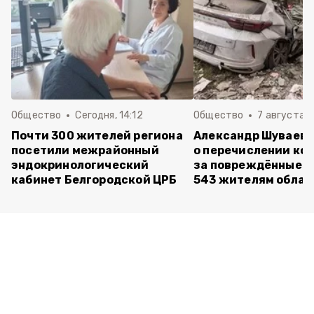
Общество
Сегодня, 14:12
Общество
7 августа , 
Почти 300 жителей региона
Александр Шуваев 
посетили межрайонный
о перечислении ко
эндокринологический
за повреждённые 
кабинет Белгородской ЦРБ
543 жителям облас