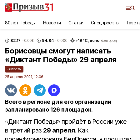
80 лет Победы
Новости
Статьи
Спецпроекты
Газет
82.17
94.84
+
19
°С,
ясно
+0.00
$
+0.00
€
Белгород
Борисовцы смогут написать
«Диктант Победы» 29 апреля
Новость
25 апреля 2021, 12:06
Всего в регионе для его организации
запланировано 126 площадок.
«Диктант Победы» пройдёт в России уже
в третий раз
29 апреля
. Как
проинформировала БелПресса, в прошлом