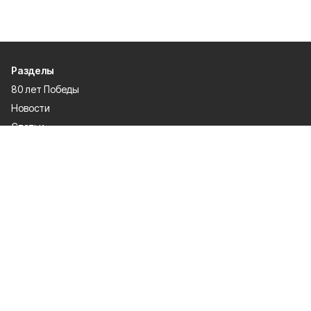
Разделы
80 лет Победы
Новости
Статьи
Спецпроекты
Экономика
Газета
Культура
Афиша
Политика
Общество
Спорт
Происшествия