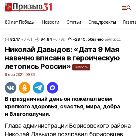
80 лет Победы
Новости
Статьи
Спецпроекты
Газет
82.17
94.84
+
28
°С,
облачно
+0.76
$
+0.78
€
Белгород
Николай Давыдов: «Дата 9 Мая
навечно вписана в героическую
летопись России»
Новость
9 мая 2021, 09:36
В праздничный день он пожелал всем
крепкого здоровья, счастья, мира, добра
и благополучия.
Глава администрации Борисовского района
Николай Давыдов поздравил борисовцев