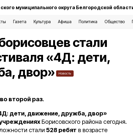
ского муниципального округа Белгородской област
кты
Газета
Культура
Афиша
Политика
Общество
борисовцев стали
тиваля «4Д: дети,
ба, двор»
Новость
во второй раз.
4Д: дети, движение, дружба, двор»
 учреждениях
Борисовского района сегодня.
сложности стали
528 ребят
в возрасте