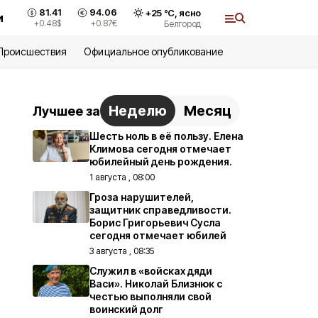
81.41
94.06
+
25
°С,
ясно
и
+0.48
$
+0.87
€
Белгород
Происшествия
Официальное опубликование
Неделю
Месяц
Лучшее за
Шесть ноль в её пользу. Елена
Климова сегодня отмечает
юбилейный день рождения.
1 августа , 08:00
Гроза нарушителей,
защитник справедливости.
Борис Григорьевич Сусла
сегодня отмечает юбилей
3 августа , 08:35
Служил в «войсках дяди
Васи». Николай Близнюк с
честью выполняли свой
воинский долг