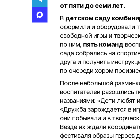
от пяти до семи лет.
В
детском саду комбини
оформили и оборудовали т
свободной игры и творчес
по ним,
пять команд
воспи
сада собрались на спорти
друга и получить инструк
по очереди хором произнес
После небольшой разминки
воспитателей разошлись 
названиями: «Дети любят 
«Дружба зарождается в игр
они побывали и в творчес
Везде их ждали координат
фестиваля образы героев 