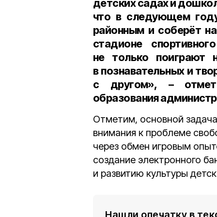
детских садах и дошкол
что в следующем году
районным и соберёт н
стадионе
спортивног
не только поиграют 
в познавательных и твор
с другом», – отме
образования администр
Отметим, основной задача
внимания к проблеме своб
через обмен игровым опыт
создание электронного ба
и развитию культуры детск
Нашли опечатку в тек