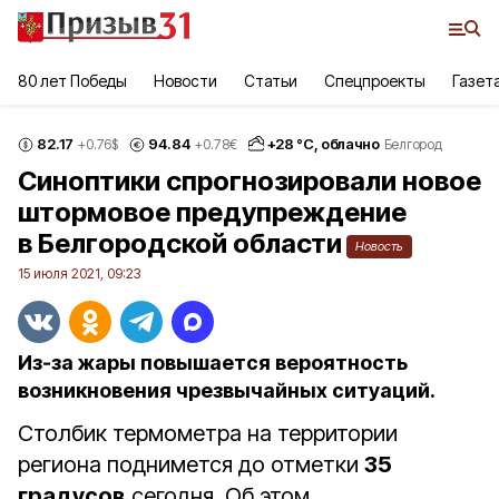
80 лет Победы
Новости
Статьи
Спецпроекты
Газет
82.17
94.84
+
28
°С,
облачно
+0.76
$
+0.78
€
Белгород
Синоптики спрогнозировали новое
штормовое предупреждение
в Белгородской области
Новость
15 июля 2021, 09:23
Из‑за жары повышается вероятность
возникновения чрезвычайных ситуаций.
Столбик термометра на территории
региона поднимется до отметки
35
градусов
сегодня. Об этом