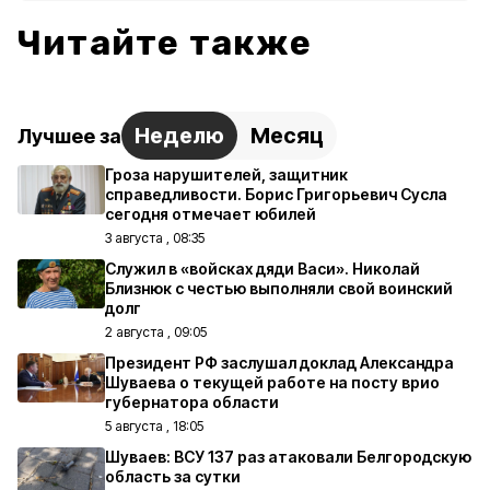
Читайте также
Неделю
Месяц
Лучшее за
Гроза нарушителей, защитник
справедливости. Борис Григорьевич Сусла
сегодня отмечает юбилей
3 августа , 08:35
Служил в «войсках дяди Васи». Николай
Близнюк с честью выполняли свой воинский
долг
2 августа , 09:05
Президент РФ заслушал доклад Александра
Шуваева о текущей работе на посту врио
губернатора области
5 августа , 18:05
Шуваев: ВСУ 137 раз атаковали Белгородскую
область за сутки