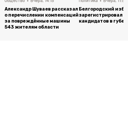
Общество
Вчера, 14:15
Политика
Вчера, 11:54
Александр Шуваев рассказал
Белгородский изб
о перечислении компенсаций
зарегистрировал п
за повреждённые машины
кандидатов в губе
543 жителям области