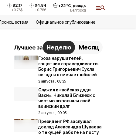
82.17
94.84
+
22
°С,
дождь
+0.76
$
+0.78
€
Белгород
Происшествия
Официальное опубликование
Неделю
Месяц
Лучшее за
Гроза нарушителей,
защитник справедливости.
Борис Григорьевич Сусла
сегодня отмечает юбилей
3 августа , 08:35
Служил в «войсках дяди
Васи». Николай Близнюк с
честью выполняли свой
воинский долг
2 августа , 09:05
Президент РФ заслушал
доклад Александра Шуваева
о текущей работе на посту