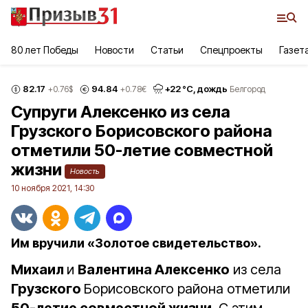
80 лет Победы
Новости
Статьи
Спецпроекты
Газет
82.17
94.84
+
22
°С,
дождь
+0.76
$
+0.78
€
Белгород
Супруги Алексенко из села
Грузского Борисовского района
отметили 50-летие совместной
жизни
Новость
10 ноября 2021, 14:30
Им вручили «Золотое свидетельство».
Михаил
и
Валентина Алексенко
из села
Грузского
Борисовского района отметили