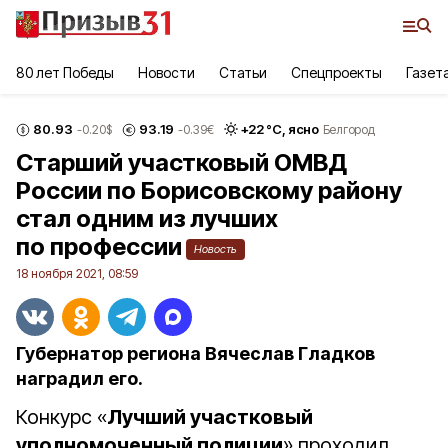
80 лет Победы
Новости
Статьи
Спецпроекты
Газет
80.93
93.19
+
22
°С,
ясно
-0.20
$
-0.39
€
Белгород
Старший участковый ОМВД
России по Борисовскому району
стал одним из лучших
по профессии
Новость
18 ноября 2021, 08:59
Губернатор региона Вячеслав Гладков
наградил его.
Конкурс «
Лучший участковый
уполномоченный полиции
» проходил