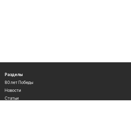
Разделы
80 лет Победы
Новости
Статьи
Спецпроекты
Экономика
Газета
Культура