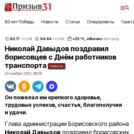
80 лет Победы
Новости
Статьи
Спецпроекты
Газет
82.17
94.84
+
25
°С,
облачно
+0.00
$
+0.00
€
Белгород
Николай Давыдов поздравил
борисовцев с Днём работников
транспорта
Новость
20 ноября 2021, 08:00
Он пожелал им крепкого здоровья,
трудовых успехов, счастья, благополучия
и удачи.
Глава администрации Борисовского района
Николай Давыдов
поздравил борисовских