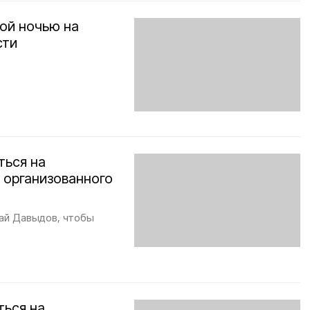
ой ночью на
сти
ться на
 организованного
лай Давыдов, чтобы
ться на