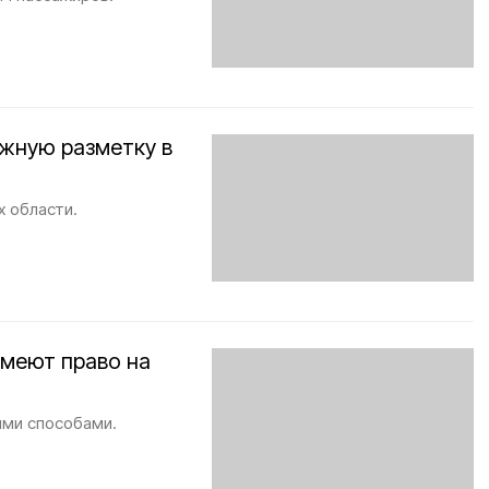
жную разметку в
х области.
имеют право на
ими способами.