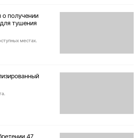
 о получении
 для тушения
оступных местах.
лизированный
та.
бретении 47