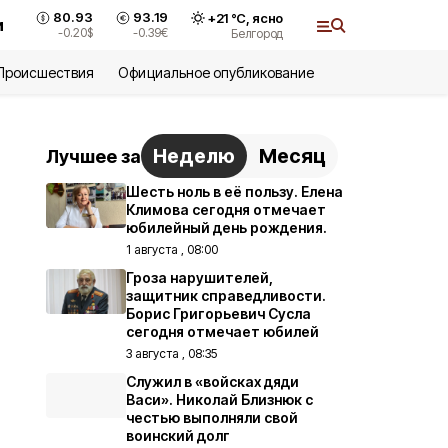
80.93
93.19
+
21
°С,
ясно
и
-0.20
$
-0.39
€
Белгород
Происшествия
Официальное опубликование
Неделю
Месяц
Лучшее за
Шесть ноль в её пользу. Елена
Климова сегодня отмечает
юбилейный день рождения.
1 августа , 08:00
Гроза нарушителей,
защитник справедливости.
Борис Григорьевич Сусла
сегодня отмечает юбилей
3 августа , 08:35
Служил в «войсках дяди
Васи». Николай Близнюк с
честью выполняли свой
воинский долг