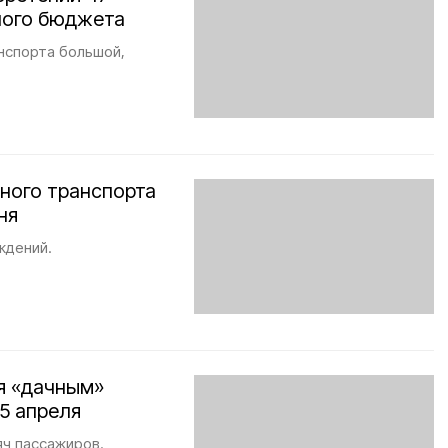
ного бюджета
анспорта большой,
ного транспорта
ня
ждений.
я «дачным»
5 апреля
яч пассажиров.