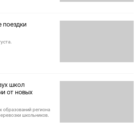
е поездки
густа.
вух школ
чи от новых
х образований региона
перевозки школьников.