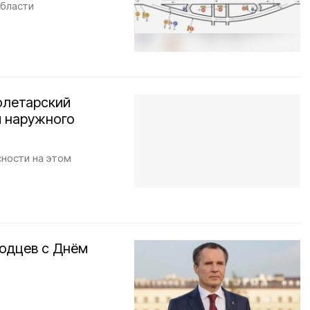
области
олетарский
 наружного
ности на этом
родцев с Днём