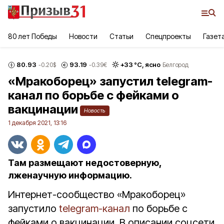
80 лет Победы
Новости
Статьи
Спецпроекты
Газет
80.93
93.19
+
33
°С,
ясно
-0.20
$
-0.39
€
Белгород
«Мракоборец» запустил telegram-
канал по борьбе с фейками о
вакцинации
Новость
1 декабря 2021, 13:16
Там размещают недостоверную,
лженаучную информацию.
Интернет-сообщество «Мракоборец»
запустило
telegram-канал
по борьбе с
фейками о вакцинации. В описании соцсети