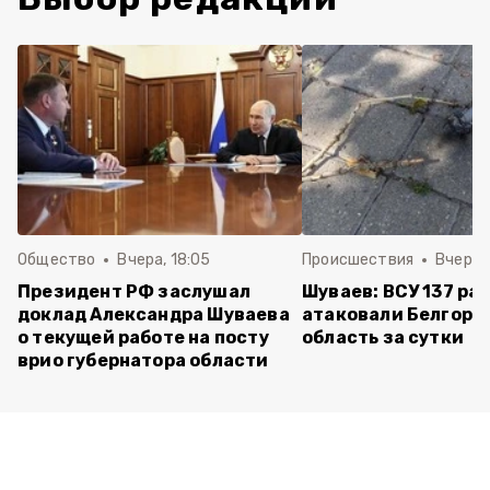
Общество
Вчера, 18:05
Происшествия
Вчера, 
Президент РФ заслушал
Шуваев: ВСУ 137 ра
доклад Александра Шуваева
атаковали Белгоро
о текущей работе на посту
область за сутки
врио губернатора области