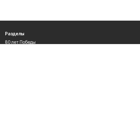
Разделы
80 лет Победы
Новости
Статьи
Спецпроекты
Экономика
Газета
Культура
Афиша
Политика
Общество
Спорт
Происшествия