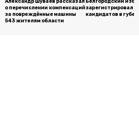
Александр Шуваев рассказал
Белгородский изб
о перечислении компенсаций
зарегистрировал п
за повреждённые машины
кандидатов в губе
543 жителям области