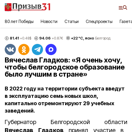
80 лет Победы
Новости
Статьи
Спецпроекты
Газет
81.41
94.06
+
22
°С,
ясно
+0.48
$
+0.87
€
Белгород
Вячеслав Гладков: «Я очень хочу,
чтобы белгородское образование
было лучшим в стране»
В 2022 году на территории субъекта введут
в эксплуатацию семь новых школ,
капитально отремонтируют 29 учебных
заведений.
Губернатор Белгородской области
Вячеслав Гладков
принял участие в