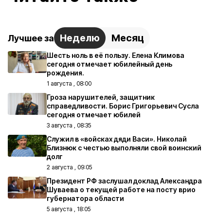
Неделю
Месяц
Лучшее за
Шесть ноль в её пользу. Елена Климова
сегодня отмечает юбилейный день
рождения.
1 августа , 08:00
Гроза нарушителей, защитник
справедливости. Борис Григорьевич Сусла
сегодня отмечает юбилей
3 августа , 08:35
Служил в «войсках дяди Васи». Николай
Близнюк с честью выполняли свой воинский
долг
2 августа , 09:05
Президент РФ заслушал доклад Александра
Шуваева о текущей работе на посту врио
губернатора области
5 августа , 18:05