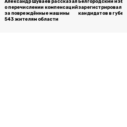
Александр Шуваев рассказал
Белгородский изб
о перечислении компенсаций
зарегистрировал п
за повреждённые машины
кандидатов в губе
543 жителям области