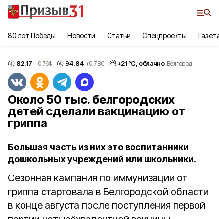
80 лет Победы
Новости
Статьи
Спецпроекты
Газет
82.17
94.84
+
21
°С,
облачно
+0.76
$
+0.78
€
Белгород
Около 50 тыс. белгородских
детей сделали вакцинацию от
гриппа
Большая часть из них это воспитанники
дошкольных учреждений или школьники.
Сезонная кампания по иммунизации от
гриппа стартовала в Белгородской области
в конце августа после поступления первой