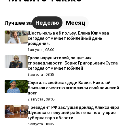
Неделю
Месяц
Лучшее за
Шесть ноль в её пользу. Елена Климова
сегодня отмечает юбилейный день
рождения.
1 августа , 08:00
Гроза нарушителей, защитник
справедливости. Борис Григорьевич Сусла
сегодня отмечает юбилей
3 августа , 08:35
Служил в «войсках дяди Васи». Николай
Близнюк с честью выполняли свой воинский
долг
2 августа , 09:05
Президент РФ заслушал доклад Александра
Шуваева о текущей работе на посту врио
губернатора области
5 августа , 18:05