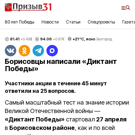
80 лет Победы
Новости
Статьи
Спецпроекты
Газет
81.41
94.06
+
21
°С,
ясно
+0.48
$
+0.87
€
Белгород
Борисовцы написали «Диктант
Победы»
Участники акции в течение 45 минут
ответили на 25 вопросов.
Самый масштабный тест на знание истории
Великой Отечественной войны —
«Диктант Победы»
стартовал
27 апреля
в
Борисовском районе
, как и по всей