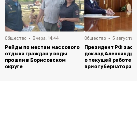
Общество
Вчера, 14:44
Общество
5 августа ,
Рейды по местам массового
Президент РФ зас
отдыха граждан у воды
доклад Александра
прошли в Борисовском
о текущей работе н
округе
врио губернатора 