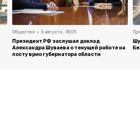
Общество
5 августа , 18:05
Пр
Президент РФ заслушал доклад
Шу
Александра Шуваева о текущей работе на
Бе
посту врио губернатора области