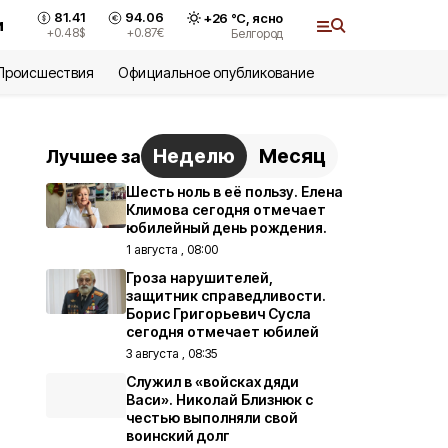
81.41
94.06
+
26
°С,
ясно
и
+0.48
$
+0.87
€
Белгород
Происшествия
Официальное опубликование
Неделю
Месяц
Лучшее за
Шесть ноль в её пользу. Елена
Климова сегодня отмечает
юбилейный день рождения.
1 августа , 08:00
Гроза нарушителей,
защитник справедливости.
Борис Григорьевич Сусла
сегодня отмечает юбилей
3 августа , 08:35
Служил в «войсках дяди
Васи». Николай Близнюк с
честью выполняли свой
воинский долг