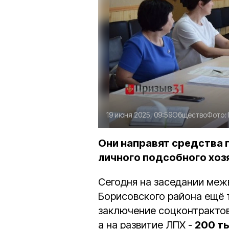
19 июня 2025, 09:59
Общество
Фото:
Они направят средства г
личного подсобного хоз
Сегодня на заседании ме
Борисовского района ещё 
заключение соцконтрактов
а на развитие ЛПХ -
200 т