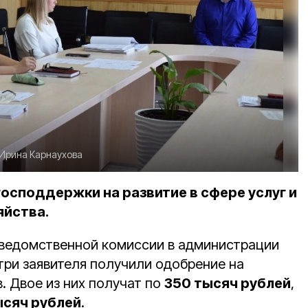
Ирина Карнаухова
осподдержки на развитие в сфере услуг и
яйства.
жведомственной комиссии в администрации
три заявителя получили одобрение на
. Двое из них получат по
350 тысяч рублей
,
ысяч рублей
.