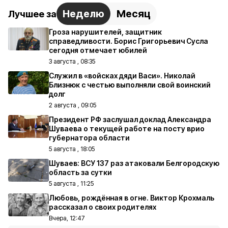
Неделю
Месяц
Лучшее за
Гроза нарушителей, защитник
справедливости. Борис Григорьевич Сусла
сегодня отмечает юбилей
3 августа , 08:35
Служил в «войсках дяди Васи». Николай
Близнюк с честью выполняли свой воинский
долг
2 августа , 09:05
Президент РФ заслушал доклад Александра
Шуваева о текущей работе на посту врио
губернатора области
5 августа , 18:05
Шуваев: ВСУ 137 раз атаковали Белгородскую
область за сутки
5 августа , 11:25
Любовь, рождённая в огне. Виктор Крохмаль
рассказал о своих родителях
Вчера, 12:47