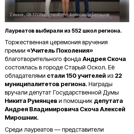
2 июня , 08:17
Общество
Фото:
Александр Белашов
Лауреатов выбирали из 552 школ региона.
Торжественная церемония вручения
премии
«Учитель Поколения»
благотворительного фонда
Андрея Скоча
состоялась в городе Старый Оскол. Её
обладателями
стали 150 учителей
из
22
муниципалитетов региона
. Награды
вручали депутат Государственной Думы
Никита Румянцев
и помощник
депутата
Андрея Владимировича Скоча Алексей
Мирошник
.
Среди лауреатов — представители