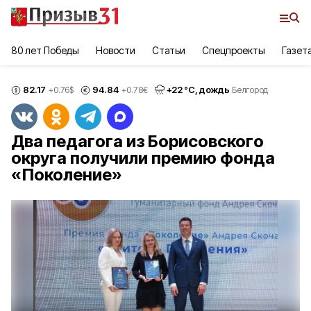
80 лет Победы
Новости
Статьи
Спецпроекты
Газет
82.17
94.84
+
22
°С,
дождь
+0.76
$
+0.78
€
Белгород
Два педагога из Борисовского
округа получили премию фонда
«Поколение»