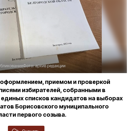
убликование
Фото:
архив редакции
с оформлением, приемом и проверкой
писями избирателей, собранными в
единых списков кандидатов на выборах
атов Борисовского муниципального
ласти первого созыва.