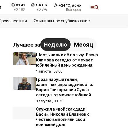
81.41
94.06
+
24
°С,
ясно
и
+0.48
$
+0.87
€
Белгород
Происшествия
Официальное опубликование
Неделю
Месяц
Лучшее за
Шесть ноль в её пользу. Елена
Климова сегодня отмечает
юбилейный день рождения.
1 августа , 08:00
Гроза нарушителей,
защитник справедливости.
Борис Григорьевич Сусла
сегодня отмечает юбилей
3 августа , 08:35
Служил в «войсках дяди
Васи». Николай Близнюк с
честью выполняли свой
воинский долг