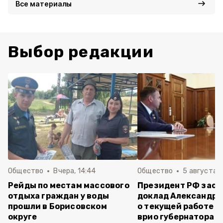
Все материалы
Выбор редакции
Общество
Вчера, 14:44
Общество
5 августа ,
Рейды по местам массового
Президент РФ зас
отдыха граждан у воды
доклад Александра
прошли в Борисовском
о текущей работе н
округе
врио губернатора 