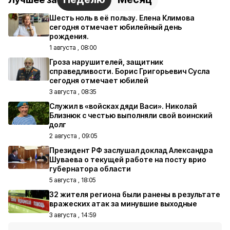
Шесть ноль в её пользу. Елена Климова
сегодня отмечает юбилейный день
рождения.
1 августа , 08:00
Гроза нарушителей, защитник
справедливости. Борис Григорьевич Сусла
сегодня отмечает юбилей
3 августа , 08:35
Служил в «войсках дяди Васи». Николай
Близнюк с честью выполняли свой воинский
долг
2 августа , 09:05
Президент РФ заслушал доклад Александра
Шуваева о текущей работе на посту врио
губернатора области
5 августа , 18:05
32 жителя региона были ранены в результате
вражеских атак за минувшие выходные
3 августа , 14:59