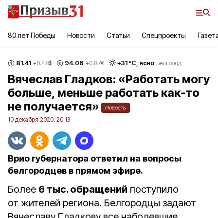
80 лет Победы
Новости
Статьи
Спецпроекты
Газет
81.41
94.06
+
31
°С,
ясно
+0.48
$
+0.87
€
Белгород
Вячеслав Гладков: «Работать могу
больше, меньше работать как‑то
не получается»
Новость
10 декабря 2020, 20:13
Врио губернатора ответил на вопросы
белгородцев в прямом эфире.
Более
6 тыс. обращений
поступило
от жителей региона. Белгородцы задают
Вячеславу Гладкову все наболевшие