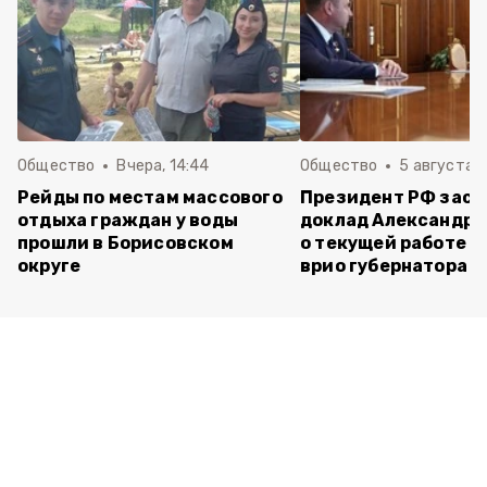
Общество
Вчера, 14:44
Общество
5 августа ,
Рейды по местам массового
Президент РФ зас
отдыха граждан у воды
доклад Александра
прошли в Борисовском
о текущей работе н
округе
врио губернатора 