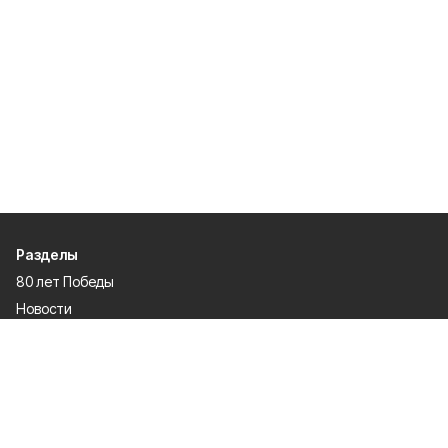
Разделы
80 лет Победы
Новости
Статьи
Спецпроекты
Экономика
Газета
Культура