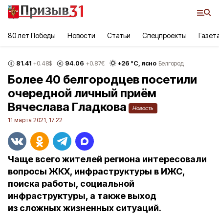
80 лет Победы
Новости
Статьи
Спецпроекты
Газет
81.41
94.06
+
26
°С,
ясно
+0.48
$
+0.87
€
Белгород
Более 40 белгородцев посетили
очередной личный приём
Вячеслава Гладкова
Новость
11 марта 2021, 17:22
Чаще всего жителей региона интересовали
вопросы ЖКХ, инфраструктуры в ИЖС,
поиска работы, социальной
инфраструктуры, а также выход
из сложных жизненных ситуаций.