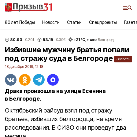
80 лет Победы
Новости
Статьи
Спецпроекты
Газет
80.93
93.19
+
21
°С,
ясно
-0.20
$
-0.39
€
Белгород
Избившие мужчину братья попали
под стражу суда в Белгороде
Новость
18 декабря 2019, 12:18
Драка произошла на улице Есенина
в Белгороде.
Октябрьский райсуд взял под стражу
братьев, избивших белгородца, на время
расследования. В СИЗО они проведут два
месяца.