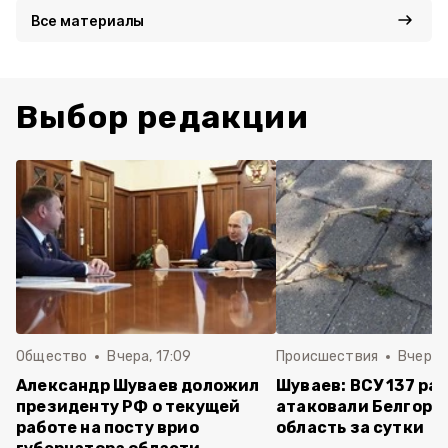
Все материалы
Выбор редакции
Общество
Вчера, 17:09
Происшествия
Вчера, 
Александр Шуваев доложил
Шуваев: ВСУ 137 ра
президенту РФ о текущей
атаковали Белгоро
работе на посту врио
область за сутки