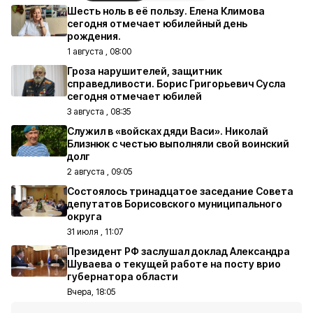
Шесть ноль в её пользу. Елена Климова
сегодня отмечает юбилейный день
рождения.
1 августа , 08:00
Гроза нарушителей, защитник
справедливости. Борис Григорьевич Сусла
сегодня отмечает юбилей
3 августа , 08:35
Служил в «войсках дяди Васи». Николай
Близнюк с честью выполняли свой воинский
долг
2 августа , 09:05
Состоялось тринадцатое заседание Совета
депутатов Борисовского муниципального
округа
31 июля , 11:07
Президент РФ заслушал доклад Александра
Шуваева о текущей работе на посту врио
губернатора области
Вчера, 18:05