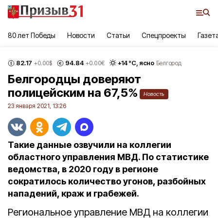
80 лет Победы
Новости
Статьи
Спецпроекты
Газет
82.17
94.84
+
14
°С,
ясно
+0.00
$
+0.00
€
Белгород
Белгородцы доверяют
полицейским на 67,5%
Новость
23 января 2021, 13:26
Такие данные озвучили на коллегии
областного управления МВД. По статистике
ведомства, в 2020 году в регионе
сократилось количество угонов, разбойных
нападений, краж и грабежей.
Региональное управление МВД на коллегии